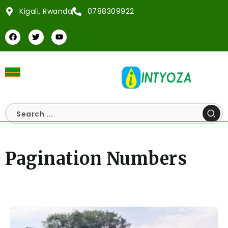
Kigali, Rwanda
0788309922
Pagination Numbers