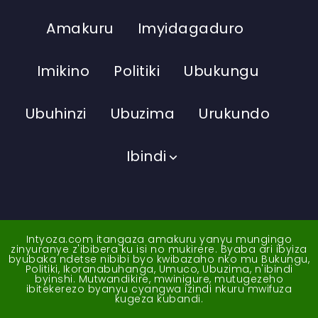
Amakuru
Imyidagaduro
Imikino
Politiki
Ubukungu
Ubuhinzi
Ubuzima
Urukundo
Ibindi
Intyoza.com itangaza amakuru yanyu mungingo
zinyuranye z'ibibera ku isi no mukirere. Byaba ari ibyiza
byubaka ndetse nibibi byo kwibazaho nko mu Bukungu,
Politiki, Ikoranabuhanga, Umuco, Ubuzima, n'ibindi
byinshi. Mutwandikire, mwinigure, mutugezeho
ibitekerezo byanyu cyangwa izindi nkuru mwifuza
kugeza kubandi.