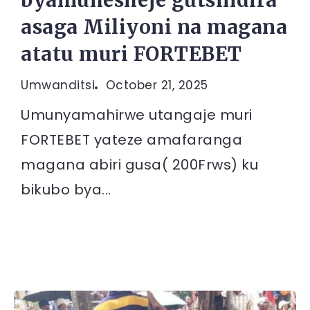
byamuhesheje gutsindira
asaga Miliyoni na magana
atatu muri FORTEBET
Umwanditsi
October 21, 2025
Umunyamahirwe utangaje muri
FORTEBET yateze amafaranga
magana abiri gusa( 200Frws) ku
bikubo bya...