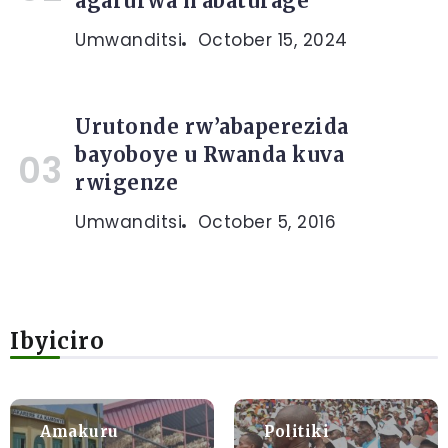
agarurwa n’abaturage
Umwanditsi
October 15, 2024
Urutonde rw’abaperezida
bayoboye u Rwanda kuva
rwigenze
Umwanditsi
October 5, 2016
Ibyiciro
Amakuru
Politiki