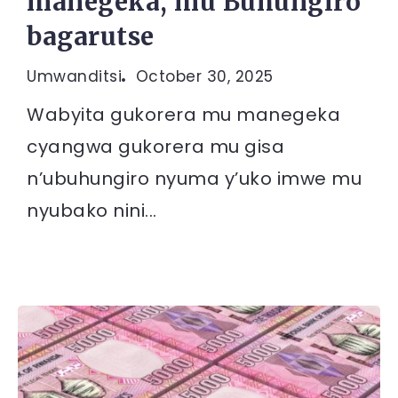
manegeka, mu Buhungiro
bagarutse
Umwanditsi
October 30, 2025
Wabyita gukorera mu manegeka
cyangwa gukorera mu gisa
n’ubuhungiro nyuma y’uko imwe mu
nyubako nini...