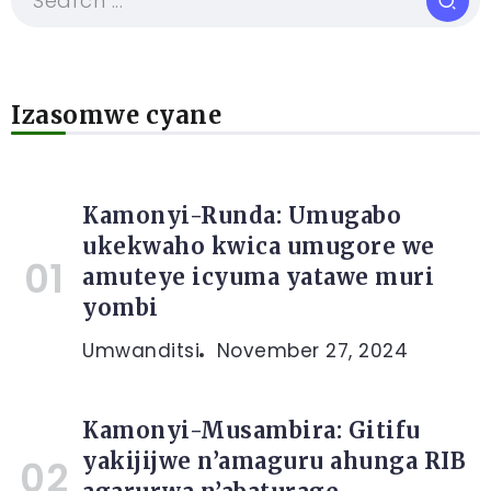
Izasomwe cyane
Kamonyi-Runda: Umugabo
ukekwaho kwica umugore we
amuteye icyuma yatawe muri
yombi
Umwanditsi
November 27, 2024
Kamonyi-Musambira: Gitifu
yakijijwe n’amaguru ahunga RIB