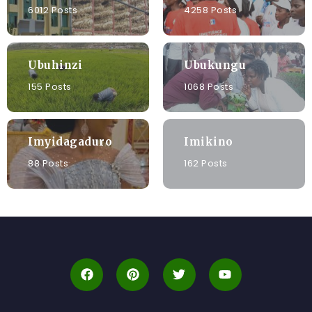
6012 Posts
4258 Posts
Ubuhinzi
Ubukungu
155 Posts
1068 Posts
Imyidagaduro
Imikino
88 Posts
162 Posts