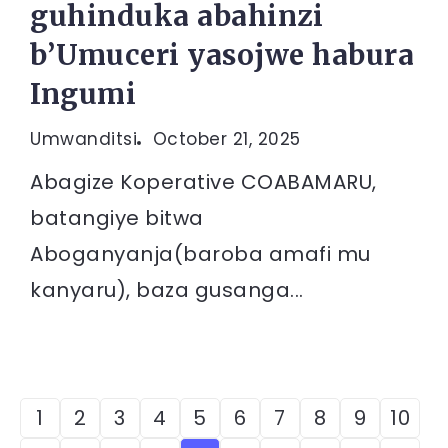
guhinduka abahinzi
b’Umuceri yasojwe habura
Ingumi
Umwanditsi
October 21, 2025
Abagize Koperative COABAMARU,
batangiye bitwa
Aboganyanja(baroba amafi mu
kanyaru), baza gusanga...
1
2
3
4
5
6
7
8
9
10